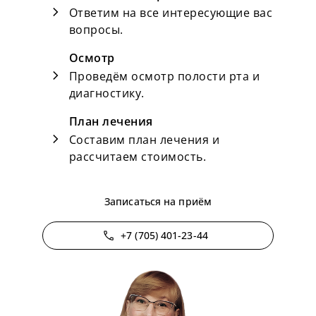
chevron_right
Ответим на все интересующие вас
вопросы.
Осмотр
chevron_right
Проведём осмотр полости рта и
диагностику.
План лечения
chevron_right
Составим план лечения и
рассчитаем стоимость.
Записаться на приём
phone
+7 (705) 401-23-44