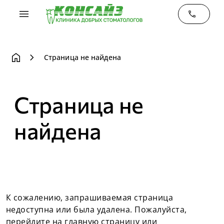
menu
phone
home
chevron_right
Страница не найдена
Страница не
найдена
К сожалению, запрашиваемая страница
недоступна или была удалена. Пожалуйста,
перейдите на
главную страницу
или