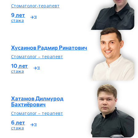
Стоматолог-терапевт
9
лет
read_more
стажа
Хусаинов Радмир Ринатович
Стоматолог – терапевт
10
лет
read_more
стажа
Хатамов Дилмурод
Бахтиёрович
Стоматолог – терапевт
6
лет
read_more
стажа