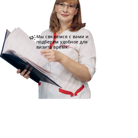
campaign
Мы свяжемся с вами и
подберём удобное для
визита время.