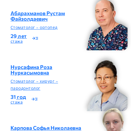
Абдрахманов Рустам
Файзолдаевич
Стоматолог – ортопед
29
лет
read_more
стажа
Нурсафина Роза
Нуркасымовна
Стоматолог – хирург –
пародонтолог
31
год
read_more
стажа
Карпова Софья Николаевна