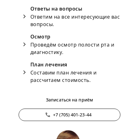
Ответы на вопросы
chevron_right
Ответим на все интересующие вас
вопросы.
Осмотр
chevron_right
Проведём осмотр полости рта и
диагностику.
План лечения
chevron_right
Составим план лечения и
рассчитаем стоимость.
Записаться на приём
phone
+7 (705) 401-23-44