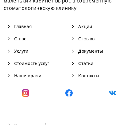
маленький кабинет вырос в современную
стоматологическую клинику.
navigate_next
navigate_next
Главная
Акции
navigate_next
navigate_next
О нас
Отзывы
navigate_next
navigate_next
Услуги
Документы
navigate_next
navigate_next
Стоимость услуг
Статьи
navigate_next
navigate_next
Наши врачи
Контакты
arrow_forward
Политика конфиденциальности
open_in_new
Разработка и поддержка сайта