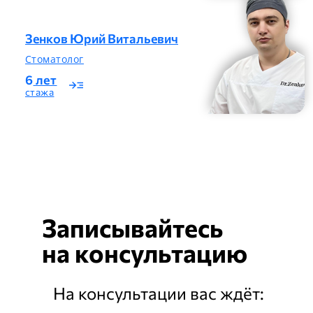
Зенков Юрий Витальевич
Стоматолог
6
лет
read_more
стажа
Записывайтесь
на
консультацию
На консультации вас ждёт: