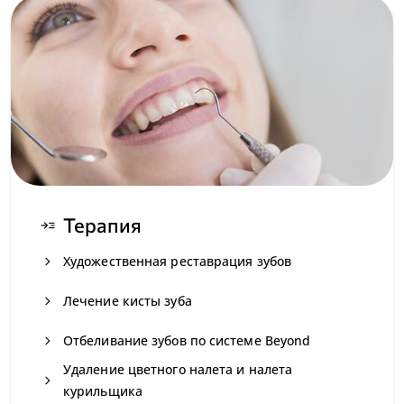
Терапия
read_more
navigate_next
Художественная реставрация зубов
navigate_next
Лечение кисты зуба
navigate_next
Отбеливание зубов по системе Beyond
Удаление цветного налета и налета
navigate_next
курильщика