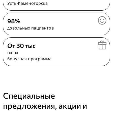
Усть-Каменогорска
sentiment_satisfied
98%
довольных пациентов
featured_seasonal_and_gifts
От 30 тыс
наша
бонусная программа
Специальные
предложения, акции и