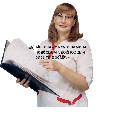
campaign
Мы свяжемся с вами и
подберём удобное для
визита время.