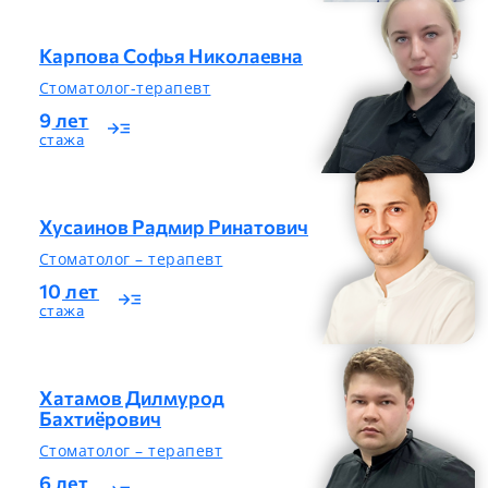
Карпова Софья Николаевна
Стоматолог-терапевт
9
лет
read_more
стажа
Хусаинов Радмир Ринатович
Стоматолог – терапевт
10
лет
read_more
стажа
Хатамов Дилмурод
Бахтиёрович
Стоматолог – терапевт
6
лет