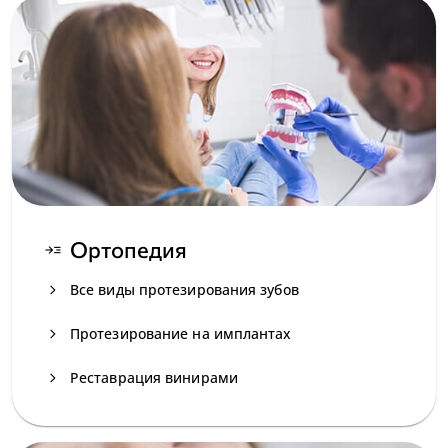
Ортопедия
read_more
navigate_next
Все виды протезирования зубов
navigate_next
Протезирование на имплантах
navigate_next
Реставрация винирами