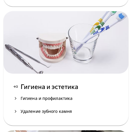
Гигиена и эстетика
read_more
navigate_next
Гигиена и профилактика
navigate_next
Удаление зубного камня