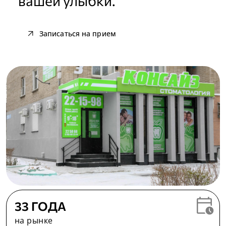
вашей улыбки.
arrow_outward
Записаться на прием
calendar_clock
33 ГОДА
на рынке