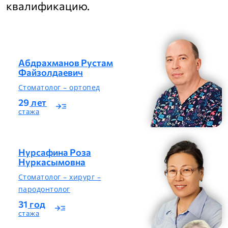
квалификацию.
Абдрахманов Рустам
Файзолдаевич
Стоматолог – ортопед
29
лет
read_more
стажа
Нурсафина Роза
Нуркасымовна
Стоматолог – хирург –
пародонтолог
31
год
read_more
стажа