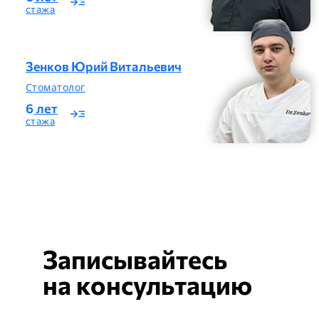
read_more
стажа
Зенков Юрий Витальевич
Стоматолог
6
лет
read_more
стажа
Записывайтесь
на
консультацию