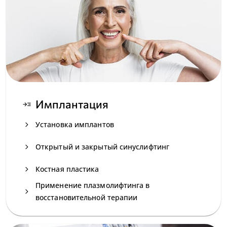
Имплантация
read_more
navigate_next
Установка имплантов
navigate_next
Открытый и закрытый синуслифтинг
navigate_next
Костная пластика
Применение плазмолифтинга в
navigate_next
восстановительной терапии