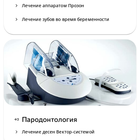
navigate_next
Лечение аппаратом Прозон
navigate_next
Лечение зубов во время беременности
Пародонтология
read_more
navigate_next
Лечение десен Вектор-системой