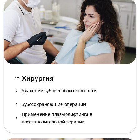
Хирургия
read_more
navigate_next
Удаление зубов любой сложности
navigate_next
Зубосохраняющие операции
Применение плазмолифтинга в
navigate_next
восстановительной терапии