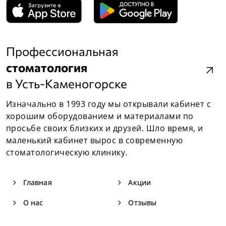
Профессиональная
стоматология
arrow_outward
в Усть-Каменогорске
Изначально в 1993 году мы открывали кабинет с
хорошим оборудованием и материалами по
просьбе своих близких и друзей. Шло время, и
маленький кабинет вырос в современную
стоматологическую клинику.
navigate_next
navigate_next
Главная
Акции
navigate_next
navigate_next
О нас
Отзывы
navigate_next
navigate_next
Услуги
Документы