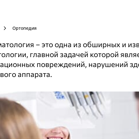
chevron_right
Ортопедия
атология – это одна из обширных и из
тологии, главной задачей которой явля
ционных повреждений, нарушений здор
вого аппарата.