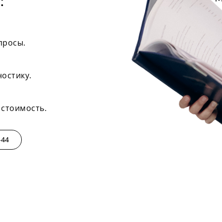
:
просы.
ностику.
 стоимость.
-44