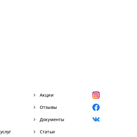
navigate_next
Акции
navigate_next
Отзывы
navigate_next
Документы
navigate_next
услуг
Статьи