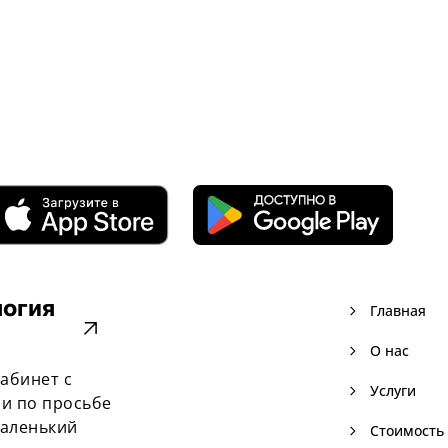
логия
navigate_next
Главная
arrow_outward
navigate_next
О нас
кабинет с
navigate_next
Услуги
и по просьбе
маленький
navigate_next
Стоимость 