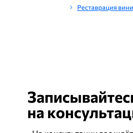
chevron_right
Реставрация вин
Записывайтес
на
консульта