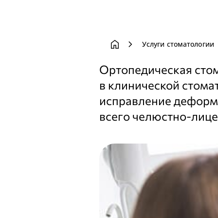
home
chevron_right
Услуги стоматологии
Ортопедическая стом
в клинической стома
исправление деформа
всего челюстно-лице