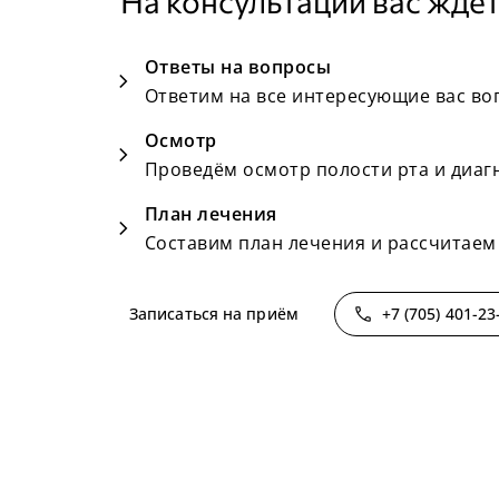
На консультации вас ждёт
Ответы на вопросы
chevron_right
Ответим на все интересующие вас во
Осмотр
chevron_right
Проведём осмотр полости рта и диаг
План лечения
chevron_right
Составим план лечения и рассчитаем
phone
Записаться на приём
+7 (705) 401-23