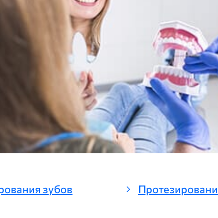
рования зубов
chevron_right
Протезировани