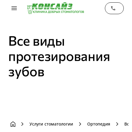
menu
phone
Все виды
протезирования
зубов
home
chevron_right
chevron_right
chevron_right
Услуги стоматологии
Ортопедия
Все