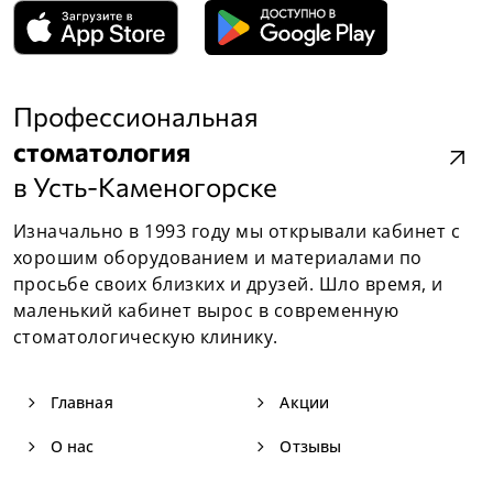
Профессиональная
стоматология
arrow_outward
в Усть-Каменогорске
Изначально в 1993 году мы открывали кабинет с
хорошим оборудованием и материалами по
просьбе своих близких и друзей. Шло время, и
маленький кабинет вырос в современную
стоматологическую клинику.
navigate_next
navigate_next
Главная
Акции
navigate_next
navigate_next
О нас
Отзывы
navigate_next
navigate_next
Услуги
Документы