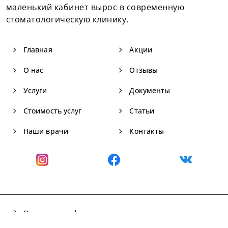
маленький кабинет вырос в современную
стоматологическую клинику.
navigate_next
navigate_next
Главная
Акции
navigate_next
navigate_next
О нас
Отзывы
navigate_next
navigate_next
Услуги
Документы
navigate_next
navigate_next
Стоимость услуг
Статьи
navigate_next
navigate_next
Наши врачи
Контакты
arrow_forward
Политика конфиденциальности