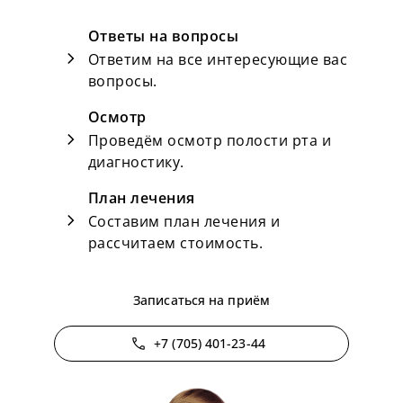
Ответы на вопросы
chevron_right
Ответим на все интересующие вас
вопросы.
Осмотр
chevron_right
Проведём осмотр полости рта и
диагностику.
План лечения
chevron_right
Составим план лечения и
рассчитаем стоимость.
Записаться на приём
phone
+7 (705) 401-23-44