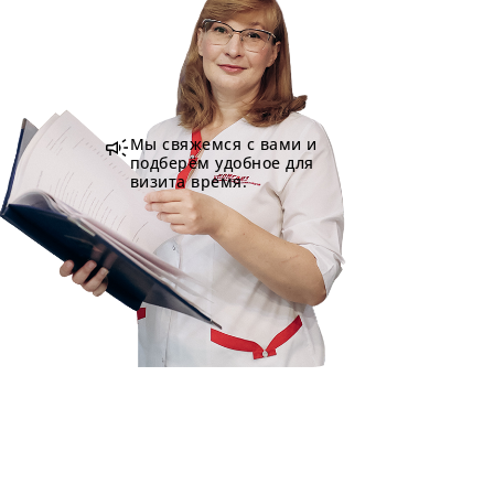
campaign
Мы свяжемся с вами и
подберём удобное для
визита время.